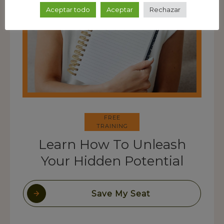
Aceptar todo
Aceptar
Rechazar
FREE
TRAINING
Learn How To Unleash
Your Hidden Potential
Save My Seat